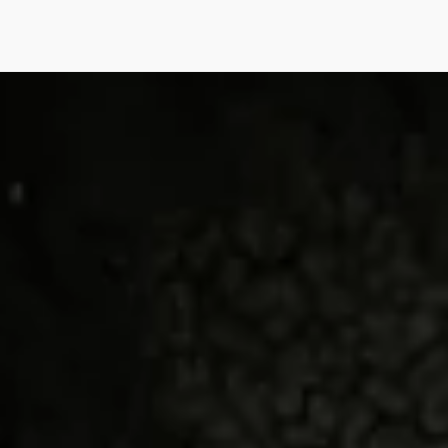
English
(
Angielski
)
Polski